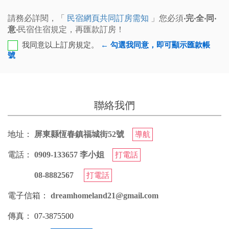
請務必詳閱，「
民宿網頁共同訂房需知
」您必須
‧完‧全‧同‧
意‧
民宿住宿規定，再匯款訂房！
我同意以上訂房規定。
← 勾選我同意，即可顯示匯款帳
號
彰化銀行-九如路分行 代號﹕009 帳號﹕8206-86-
014362-00 戶名﹕李雅萍
聯絡我們
您也可以利用這幾個常用的網路ATM匯款： [
郵局ATM
]、
[
彰銀ATM
]、 [
一銀ATM
]
地址：
屏東縣恆春鎮福城街52號
導航
(以上三個銀行網路ATM只是方便網友直接連結，並不代
表民宿有提供該銀行匯款帳號喔。) 匯入任何款項後，請記
電話：
0909-133657 李小姐
打電話
得與業者連絡喔！
08-8882567
打電話
電子信箱：
dreamhomeland21@gmail.com
傳真：
07-3875500