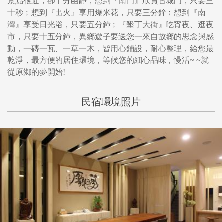
景點很近，卻十分幽靜，想到『南門』欣賞古城門，只要三
十秒﹔想到『出火』享用爆米花，只要三分鐘﹔想到『南
灣』享受日光浴，只要五分鐘﹔『墾丁大街』吃宵夜、逛夜
市，只要十五分鐘，異鄉遊子要送您一來自故鄉的思念與感
動，一磚一瓦、一草一木，皆用心鋪設，耐心整理，給您最
乾淨，最方便的居住環境，等候您的細心品味，慢活~ ~就
從原鄉的夢開始!
民宿環境照片