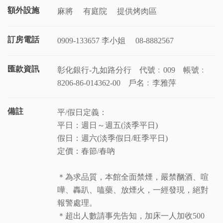
額外設施
麻將
有庭院
提供烤肉區
訂房電話
0909-133657 李小姐
08-8882567
匯款資訊
彰化銀行-九如路分行 代號﹕009 帳號﹕
8206-86-014362-00 戶名﹕李雅萍
備註
平/假日定義：
平日：週日～週五(淡季平日)
假日：週六(淡季假日/旺季平日)
定價：春節/春吶
＊為求品質，本館全面禁煙，嚴禁酗酒、喧
嘩、轟趴、嗑藥、放煙火，一經發現，絕對
報警處理。
＊超出人數請事先告知，加床一人加收500