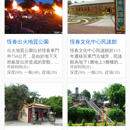
here, you can see the whole
從恆春工商一旁的路進去，
have to go straight on the
於她別緻的建築風格，一種
town at the square of the
順著路開上山，經過恆春生
road beside Hengchun
好輕穎的感覺，因為她彷彿
temple, even the Lake ”Long
態農場再往上走，便可抵達
Vocational High SchooI, past
如水鳥般的憩在那兒修整雙
Luan Tan” as weII as the sea.
此地，但夜間人車稀少，路
the Hengchun Farm, and you
翅，得輕輕的接近才行。
On a cloudless night, lt is
燈較少，行車需注意安全。
wiII arrive soon. Be careful,
除了遠觀，龍鑾潭自然中
aIso a good place to see the
there are onIy a few cars or
心裡還架設了許多架高倍數
stars.
Chi-Niu-Ling
people that pass by here at
望遠鏡，終於知道，原來龍
恆春出火地質公園
恆春文化中心民謠館
night, it is a bit dark, please
鑾潭是這麼熱鬧，可以這麼
出火地質公園位於恆春東門
恆春文化中心民謠館於113
drive sIowly and don’t forget
親近的看著這麼多的水鴨、
外750公尺，是由於地下天
年遷移至東門古城旁，民謠
to bring the flashIight.
水鳥，在湖裡生氣勃勃的忙
然氣冒出所造成的景觀，現
館為地下1層地上3層樓的建
東忙西的，還是很感動的。
停留時間(分)：
停留時間(分)：
在由屏東縣政府管理，全面
Chu-Huo (Chuhuo)
築物，內部空間主要規畫為
停留時間(分)：深度(30), 一
附帶一提，中心有一排藤
深度(60), 一般(40), 趕場(20)
深度(60), 一般(20), 趕場(10)
翻修像公園般的寬敞了，
The Chuhuo Geopark，
民謠展示區、聲音博物館、
般(10), 趕場(5)
椅，在炎炎的墾丁下午，面
2026年2月1日正式開幕，遊
located 750 meters outside
民謠傳習教室、及圖書閱覽
[標籤：夜遊 免費 ]
對著廣大的龍鑾潭，躺在藤
客休憩站、電梯設備、露天
the east gate of Hengchun，
空間等。 是恆春一個永續
椅上，頭靠在椅背上剛好，
舞台、地景步道、出火景觀
is a landscape created by
傳承的古早音樂，大家印象
吹著冷氣，睡個午覺，真的
水池，免費提供大型停車
underground natural gas
的思想起就是恆春當地有名
是很美好的不騙你。
格、小型停車格、無障礙停
eruptions。 Now managed
的陳達所創作，也是第一位
墾管處介紹：
龍鑾潭自然中
車格、公車站亭。 另外，
by the Pingtung County
民謠起家者，到現在每一年
心
這裡也適合晚上來，火堆會
Government，it has been
的10月會固定有民謠活動的
看得更清楚喔。
completely renovated and is
意義所在。 停留時間(分)：
電話：08-8891456
停留時間(分)：深度(60), 一
now a spacious park。 It
深度(60), 一般(20), 趕場
停留時間(分)：深度(180),