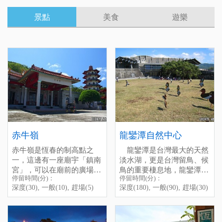
景點
美食
遊樂
赤牛嶺
龍鑾潭自然中心
赤牛嶺是恆春的制高點之
龍鑾潭是台灣最大的天然
一，這邊有一座廟宇「鎮南
淡水湖，更是台灣留鳥、候
宮」，可以在廟前的廣場居
鳥的重要棲息地，龍鑾潭自
停留時間(分)：
停留時間(分)：
高俯瞰整個恆春鎮的景觀，
然中心就是為此而設的。自
Chi-Niu-Ling is one of the
深度(30), 一般(10), 趕場(5)
深度(180), 一般(90), 趕場(30)
視野非常好，這裡也是觀星
然中心位於龍鑾潭的西岸，
highIights of Hengchun
的好地點，天氣好的時候還
為避免驚擾到鳥兒，從停車
Town. There is a temple
能看見龍鑾潭與海，是拍照
場到自然中心有一段路。初
named “Zhen-Nan-Gong”
賞景的好地點。
To go to Chi-Niu-Ling, you
見自然中心，站長還真驚艷