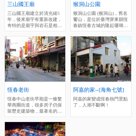
般(30), 趕場(10)
officially opens on February
(10)
一般(90), 趕場(30)
三山國王廟
猴洞山公園
[標籤：日間活動 夜遊 防曬
1, 2026, featuring visitor rest
[標籤：風雨無阻 免費 ]
[標籤：風雨無阻 生態 免費
三山國王廟建立於清光緒5
猴洞山公園 (猴洞山)，舊名
areas，an open-air stage，
需停車費 ]
年，後來廟宇有重新改建，
饗山，是位於臺灣屏東縣恆
landscaped walkways，a
奇特的是廟宇與岩石是相
春鎮恆春古城的隆起珊瑚
Chuhuo-themed pond，large
連，而因廟宇前場地很寬
礁，為臺灣清治時期恆春八
parking spaces，small
敞，所以會有很多活動在此
景之一。
parking spaces，accessible
舉辦，也是當地人泡茶聊天
parking spaces，and bus
的地方。
stops。 It's also a great place
to visit at night，as the
bonfires are more clearly
visible then。
恆春老街
阿嘉的家--[海角七號]
恆春中山老街早期是一條繁
阿嘉的家變成恆春熱門景點
華商圈街道，很多房子仍保
了，人潮不斷啊！
留歷史建築物，最著名的美
食-綠豆蒜是來恆春旅遊必
吃的甜品，冷熱皆美味。甚
至還有很多美食駐點在老街
周邊，也可以前往新興路恆